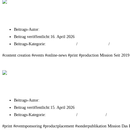
Wertheim Village
Beitrags-Autor:
tf-mr
Beitrag veröffentlicht:
16. April 2026
Beitrags-Kategorie:
Event Experiences
/
Online Advertising
/
Print Advert
#content creation #events #online-news #print #production Mission Seit 2019
Weiterlesen
Wertheim Village
Porsche Frankfurt
Beitrags-Autor:
tf-mr
Beitrag veröffentlicht:
15. April 2026
Beitrags-Kategorie:
Event Experiences
/
Print Advertising
/
Social Media
#print #eventsponsoring #productplacement #sonderpublikation Mission Das Po