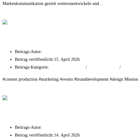
Markenkommunikation gezielt weiterzuentwickeln und…
Weiterlesen
Porsche Frankfurt
The ASH
Beitrags-Autor:
tf-mr
Beitrag veröffentlicht:
15. April 2026
Beitrags-Kategorie:
Branding & Strategy
/
Event Experiences
/
Print Adve
#content production #marketing #events #branddevelopment #design Mission
Weiterlesen
The ASH
Bentley Frankfurt
Beitrags-Autor:
tf-mr
Beitrag veröffentlicht:
14. April 2026