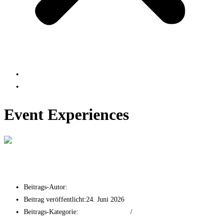
Projects
Contact us
Event Experiences
THE FRANKFURTER x World Club Dom
Beitrags-Autor:
Nadine Erfan
Beitrag veröffentlicht:
24. Juni 2026
Beitrags-Kategorie:
Event Experiences
/
Social Media