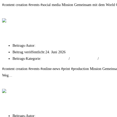
#content creation #events #social media Mission Gemeinsam mit dem World C
Weiterlesen
THE FRANKFURTER x World Club Dome
Wertheim Village x WELLER Kronberg
Beitrags-Autor:
Nadine Erfan
Beitrag veröffentlicht:
24. Juni 2026
Beitrags-Kategorie:
Event Experiences
/
Online Advertising
/
Print Advert
#content creation #events #online-news #print #production Mission Geme
Weg…
Weiterlesen
Wertheim Village x WELLER Kronberg
Restaurant Frau Fritz
Beitrags-Autor:
Nadine Erfan