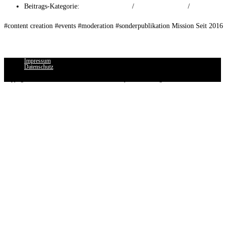
Beitrags-Kategorie:
Event Experiences
/
Online Advertising
/
Print Advert
#content creation #events #moderation #sonderpublikation Mission Seit 2016
Weiterlesen
Bentley Frankfurt
Impressum
Datenschutz
Copyright 2026 - THE FRANKFURTER Advisory & Advertising GmbH