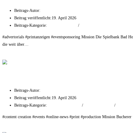
Beitrags-Autor:
tf-mr
Beitrag veröffentlicht:
19. April 2026
Beitrags-Kategorie:
Event Experiences
/
Print Advertising
#advertorials #printanzeigen #eventsponsoring Mission Die Spielbank Bad Homb
die weit über…
Weiterlesen
Spielbank Bad Homburg
Bucherer – Fine Jewellery
Beitrags-Autor:
tf-mr
Beitrag veröffentlicht:
19. April 2026
Beitrags-Kategorie:
Branding & Strategy
/
Event Experiences
/
Print Adve
#content creation #events #online-news #print #production Mission Bucher
Weiterlesen
Bucherer – Fine Jewellery