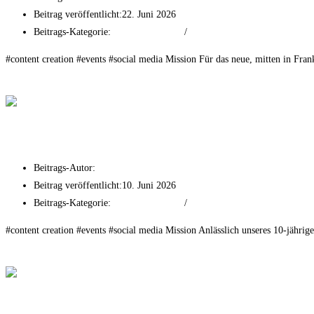
Beitrag veröffentlicht:
22. Juni 2026
Beitrags-Kategorie:
Event Experiences
/
Social Media
#content creation #events #social media Mission Für das neue, mitten in Fran
Weiterlesen
Restaurant Frau Fritz
AVANI Hotels x Bentley Frankfurt
Beitrags-Autor:
tf-mr
Beitrag veröffentlicht:
10. Juni 2026
Beitrags-Kategorie:
Event Experiences
/
Social Media
#content creation #events #social media Mission Anlässlich unseres 10-jähr
Weiterlesen
AVANI Hotels x Bentley Frankfurt
Spielbank Bad Homburg