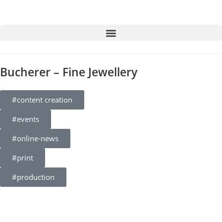
Bucherer – Fine Jewellery
#content creation
#events
#online-news
#print
#production