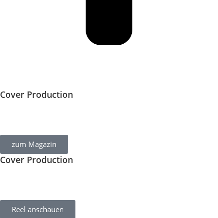
Cover Production
Für die Ausgabe 01/2025 stellte Bucherer Fine Jewellery
Schmuckstücke für die Cover Produktion.
zum Magazin
Cover Production
Ein Blick hinter die Kulissen des Cover Shootings mit
Schmuckstücken von Bucherer Fine Jewellery.
Reel anschauen