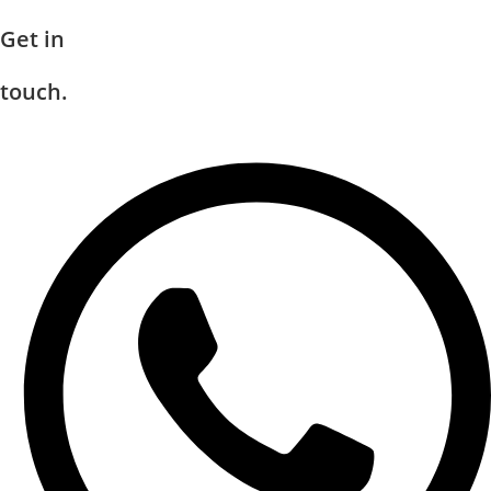
Get in
touch.