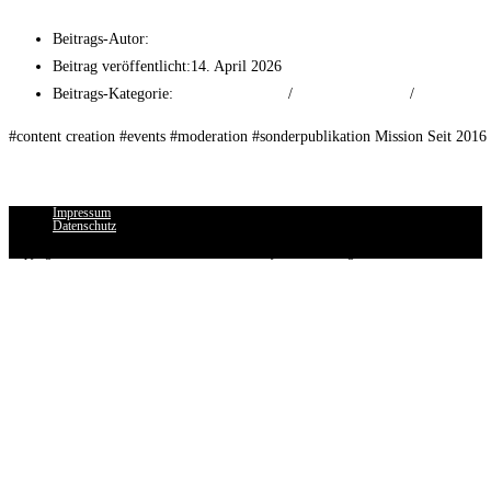
Beitrags-Autor:
tf-mr
Beitrag veröffentlicht:
14. April 2026
Beitrags-Kategorie:
Event Experiences
/
Online Advertising
/
Print Advert
#content creation #events #moderation #sonderpublikation Mission Seit 2016
Weiterlesen
Bentley Frankfurt
Impressum
Datenschutz
Copyright 2026 - THE FRANKFURTER Advisory & Advertising GmbH