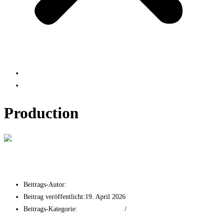
Projects
Contact us
Production
Elements – Fitness & Wellness
Beitrags-Autor:
tf-mr
Beitrag veröffentlicht:
19. April 2026
Beitrags-Kategorie:
Print Advertising
/
Production