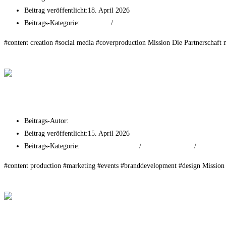
Beitrag veröffentlicht:
18. April 2026
Beitrags-Kategorie:
Production
/
Social Media
#content creation #social media #coverproduction Mission Die Partnerschaft
Weiterlesen
Kimpton Hotel
The ASH
Beitrags-Autor:
tf-mr
Beitrag veröffentlicht:
15. April 2026
Beitrags-Kategorie:
Branding & Strategy
/
Event Experiences
/
Print Adve
#content production #marketing #events #branddevelopment #design Mission
Weiterlesen
The ASH
Bentley Frankfurt