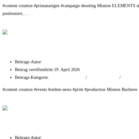
#content creation #printanzeigen #campaign shooting Mission ELEMENTS st
positioniert,…
Weiterlesen
Elements – Fitness & Wellness
Bucherer – Fine Jewellery
Beitrags-Autor:
tf-mr
Beitrag veröffentlicht:
19. April 2026
Beitrags-Kategorie:
Branding & Strategy
/
Event Experiences
/
Print Adve
#content creation #events #online-news #print #production Mission Bucher
Weiterlesen
Bucherer – Fine Jewellery
Kimpton Hotel
Beitrags-Autor:
tf-mr